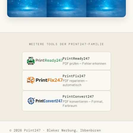
WEITERE TOOLS DER PRINT247-FAMILIE
PrintReady247
PDF prüfen — Fehler erkennen
PrintFix247
PDF reparieren —
automatisch
PrintConvert247
PDF konvertieren — Format,
Farbraum
© 2026 Print247 · Bleker Werbung, Ibbenbüren