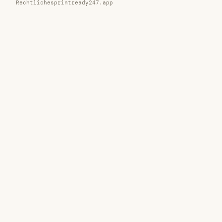
Rechtliches
printready247.app